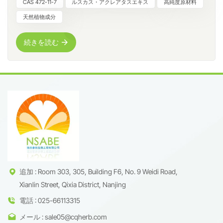
すます注目を集めています。南京春秋生物工程有限公司で
CAS 472-11-7
ルスカス・アクレアタスエキス
高純度原材料
は、HPLCで98%以上の純度を誇るルスコゲニンを、完全な分
天然植物成分
析データと安定したバッチ品質で提供しています。この研究
グレードの製品は、植物由来成分を扱う研究所、大学、産業
続きを読む
界の研究開発チームに最適です。ラスコゲニンとは何ですか?
ルスコゲニンは植物由来のステロイド性サポゲニンであり、
構造解析、天然成分研究、標準物質の調製によく用いられる
天然化合物の一種です。Ruscus aculeatusの根から抽出された
ルスコゲニンは、明確で明確な分子構造を特徴としており、
以下の用途で広く利用されています。天然物の識別と定量分
析標準液の調製植物抽出物の品質管理R&D製剤研究原料の比
較とプロセスの検証この化合物は、科学的研究、実験室研
究、および処方開発のためにのみ供給されます。化学情報ア
イテム詳細製品名ラスコゲニンCAS番号472-11-7分子式
C₂₇H₄₂O₄分子量430.63グラム/モル外観白色からオフホワイト
追加 : Room 303, 305, Building F6, No. 9 Weidi Road,
色の結晶性粉末純度≥98%（HPLC）ソースルスカス・アクレ
Xianlin Street, Qixia District, Nanjing
アタス根エキス製品特性研究グレードの高い純度当社のルス
電話 : 025-66113315
コゲニンは、HPLC（C18 カラム、UV 検出）で検証され、明
メール : sale05@cqherb.com
確な不純物プロファイルで 98% 以上の純度が保証されていま