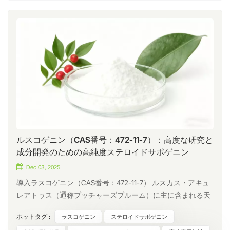
ルスコゲニン（CAS番号：472-11-7）：高度な研究と
成分開発のための高純度ステロイドサポゲニン
Dec 03, 2025
導入ラスコゲニン（CAS番号：472-11-7） ルスカス・アキュ
レアトゥス（通称ブッチャーズブルーム）に主に含まれる天
然ステロイド性サポゲニンです。貴重な植物化学物質とし
ホットタグ :
ラスコゲニン
ステロイドサポゲニン
て、植物化学研究、分析法開発、化粧品成分探索においてま