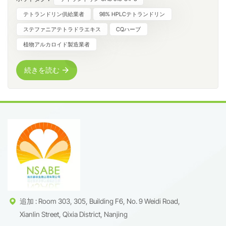
リンは、強力な抗炎症作用、免疫調節作用、カルシウムチャ
ネル調節作用を持つ、研究が盛んなビスベンジルイソキノリ
テトランドリン供給業者
98% HPLCテトランドリン
ンアルカロイドとして際立っている。南京春秋生物工程有限
ステファニアテトラドラエキス
CQハーブ
公司（CQ Herb）は、高純度植物アルカロイドの精密抽出と
植物アルカロイド製造業者
供給を専門としています。医薬品中間体、高度な研究用試
薬、あるいは特殊な機能性製剤の開発において、テトランド
続きを読む
リンの科学的知見、調達方法、サプライチェーンを理解する
ことは、製品の成功に不可欠です。本ガイドでは、テトラン
ドリンの特性、用途、そしてCQ Herbが信頼できるグローバ
ルパートナーである理由について解説します。テトランドリ
ンとは何ですか？テトランドリン（CAS番号：518-34-3、分
子式：C₃₈H₄₂N₂O₆）は、主にステファニア・テトランドラ
（漢方芷）の乾燥根から単離される天然由来のビスベンジル
イソキノリンアルカロイドです。複雑な薬理作用を持つこと
で知られ、カルシウムチャネル調節、NF-κBシグナル伝達阻
害、オートファジー調節など、複数の細胞経路に作用しま
す。CQ Herbは、お客様の研究開発や製造ニーズに合わせ
追加 : Room 303, 305, Building F6, No. 9 Weidi Road,
て、テトランドリンを複数の仕様でご提供いたします。医薬
Xianlin Street, Qixia District, Nanjing
品および実験室用途における標準品は、HPLC純度98%以上で