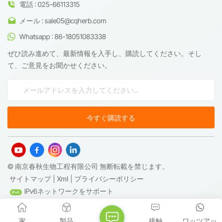
電話 : 025-66113315
す。また、初期段階の製剤スクリーニング向けに、低濃度抽
出物（例：50%～80%）もご用意しております。最高級の天
メール : sale05@cqherb.com
然原料と高度な抽出技術品質の一貫性は原料から始まりま
Whatsapp : 86-18051083338
す。当社のテトランドリンは、管理された農業区域で栽培さ
ぜひ読み進めて、最新情報を入手し、購読してください。そし
れた認証済みのステファニア・テトランドラの根株から持続
て、ご意見をお聞かせください。
可能な方法で収穫されています。抽出プロセスでは、以下の
技術を活用しています。環境への影響を最小限に抑えるグリ
ーン溶剤回収システム超高純度を実現するための分取HPLC
および結晶化厳格な残留溶媒試験（ICH Q3C準拠）フィンガ
ープリントクロマトグラフィーによるバッチ間標準化これに
より、すべての出荷品が重金属、農薬、微生物学的制限、お
よびアルカロイドの一貫性に関する薬局方基準を満たしてい
ることが保証されます。主な用途と研究に基づいたメリット
テトランドリンの多標的活性は、複数のB2B分野において非
© 南京春秋生物工程有限公司 無断転載を禁じます。
常に高い価値を持つ。🔬 医薬品開発線維症、自己免疫調節、
サイトマップ
|
Xml
|
プライバシーポリシー
および腫瘍経路を標的とした研究において、参照化合物また
IPv6ネットワークをサポート
は活性中間体として広く利用されている。そのカルシウム拮
抗作用は、心血管系および代謝系の研究にも役立つ。🧪 栄養
補助食品および機能性健康製剤関節の健康、炎症反応、細胞
家
製品
接触
ワッツアッ