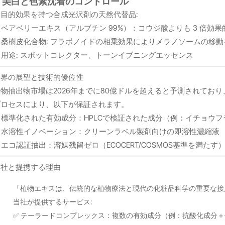
4. 美白と色素沈着のコントロール
多目的効果を持つ合成光沢剤の天然代替品:
ベアベリーエキス（アルブチン 99%）：コウジ酸よりも 3 倍効
桑樹皮化合物: フラボノイドの相乗効果によりメラノソームの移
用途: スポットコレクター、トーンイブニングエッセンス
業界の展望と技術的優位性
植物抽出物市場は2026年までに80億ドルを超えると予測されてお
プロセスにより、以下が保証されます。
標準化された有効成分：HPLCで検証された成分（例：イチョウフ
水溶性イノベーション：クリーンラベル製剤向けの即溶性濃縮液
エコ認証抽出：溶媒残留ゼロ（ECOCERT/COSMOS基準を満たす
当社と提携する理由
「植物エキスは、伝統的な植物療法と現代の化粧品科学の重要な接点
当社が提供するサービス:
✅ テーラードコンプレックス：複数の有効成分（例：抗酸化成分