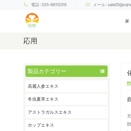
電話 : 025-66113315
メール : sale05@cqh
家
応用
製品カテゴリー
高麗人参エキス
冬虫夏草エキス
アストラガルスエキス
ホップエキス