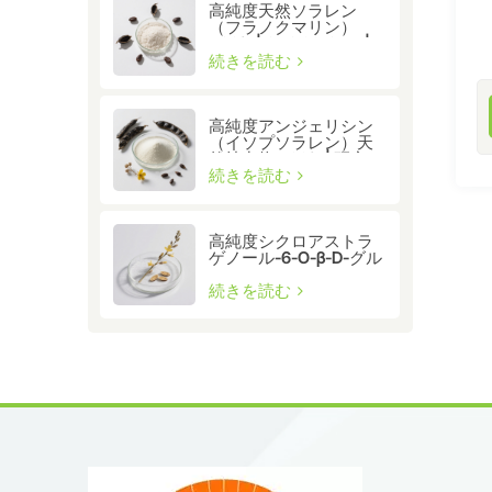
高純度天然ソラレン
（フラノクマリン）
≥98% | CAS 66-97-7 |
研究グレードの生理活
続きを読む
性化合物
高純度アンジェリシン
（イソプソラレン）天
然抽出物 ≥98% | 研究・
医薬品グレード
続きを読む
高純度シクロアストラ
ゲノール-6-O-β-D-グル
コシド（CAS 86764-
12-7）
続きを読む