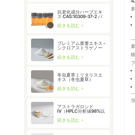
抗老化成分ハーブエキ
ス CAS:10309-37-2 バ
クチオール
続きを読む
プレミアム黄耆エキス -
シクロアストラゲノー
ル CAS:78574-94-4
続きを読む
冬虫夏草ミリタリスエ
キス（冬虫夏草）
CAS:73-03-0
続きを読む
アストラガロシド
IV（HPLC分析値98%以
上） - テロメラーゼ活性
化と細胞の健康のため
続きを読む
のプレミアム黄耆エキ
ス