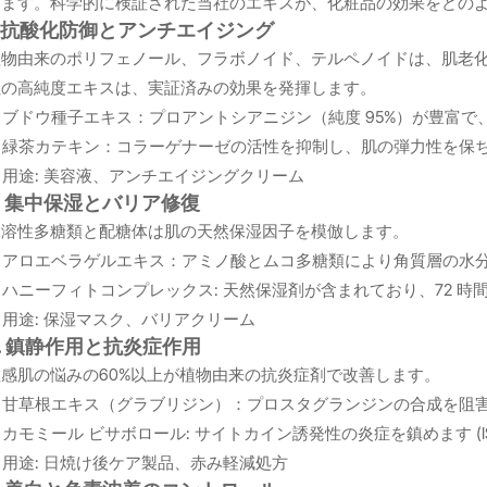
います。科学的に検証された当社のエキスが、化粧品の効果をどの
1. 抗酸化防御とアンチエイジング
植物由来のポリフェノール、フラボノイド、テルペノイドは、肌老
社の高純度エキスは、実証済みの効果を発揮します。
ブドウ種子エキス：プロアントシアニジン（純度 95%）が豊富で、
緑茶カテキン：コラーゲナーゼの活性を抑制し、肌の弾力性を保
用途: 美容液、アンチエイジングクリーム
2. 集中保湿とバリア修復
水溶性多糖類と配糖体は肌の天然保湿因子を模倣します。
アロエベラゲルエキス：アミノ酸とムコ多糖類により角質層の水分
ハニーフィトコンプレックス: 天然保湿剤が含まれており、72 時
用途: 保湿マスク、バリアクリーム
3. 鎮静作用と抗炎症作用
敏感肌の悩みの60%以上が植物由来の抗炎症剤で改善します。
甘草根エキス（グラブリジン）：プロスタグランジンの合成を阻
カモミール ビサボロール: サイトカイン誘発性の炎症を鎮めます (ISO
用途: 日焼け後ケア製品、赤み軽減処方