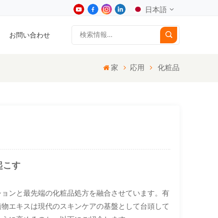
日本語
お問い合わせ
English
家
応用
化粧品
中文
Deutsch
Español
日本語
起こす
한국어
ションと最先端の化粧品処方を融合させています。有
植物エキスは現代のスキンケアの基盤として台頭して