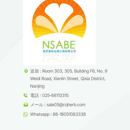
追加 : Room 303, 305, Building F6, No. 9
Weidi Road, Xianlin Street, Qixia District,
Nanjing
電話 : 025-66113315
メール : sale05@cqherb.com
Whatsapp : 86-18051083338