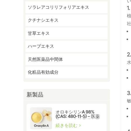
ソラレアコリリフォリアエキス
クチナシエキス
甘草エキス
ハーブエキス
天然医薬品中間体
化粧品有効成分
新製品
オロキシリンA 98%
(CAS: 480-11-5) – 医薬
品および化粧品研究用
天然フラボノイド化合
続きを読む
物