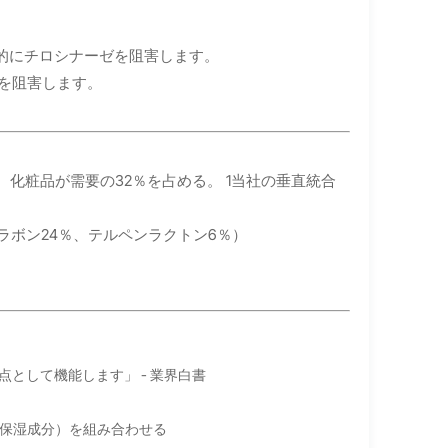
果的にチロシナーゼを阻害します。
動を阻害します。
り、化粧品が需要の32％を占める。
1
当社の垂直統合
ラボン24％、テルペンラクトン6％）
）
として機能します」 - 業界白書
＋保湿成分）を組み合わせる