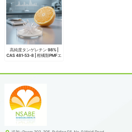
高純度タンゲレチン 98% |
CAS 481-53-8 | 柑橘類PMFエ
キスサプライヤー
追加 : Room 303, 305, Building F6, No. 9 Weidi Road,