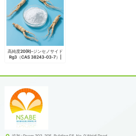
高純度20(R)-ジンセノサイド
Rg3（CAS 38243-03-7）|
腫瘍転移を阻害 | mgからkgス
ケール
追加 : Room 303, 305, Building F6, No. 9 Weidi Road,