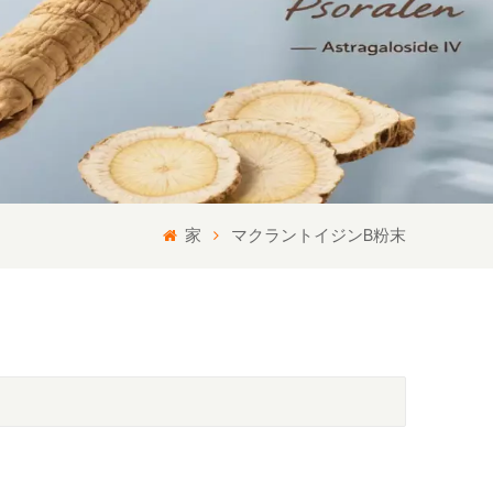
家
マクラントイジンB粉末