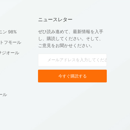
ニュースレター
ぜひ読み進めて、最新情報を入手
ン 98%
し、購読してください。そして、
ントフモール
ご意見をお聞かせください。
キサジオール
ール