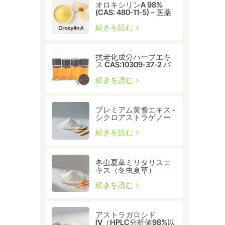
オロキシリンA 98%
(CAS: 480-11-5) – 医薬
品および化粧品研究用
天然フラボノイド化合
続きを読む
物
抗老化成分ハーブエキ
ス CAS:10309-37-2 バ
クチオール
続きを読む
プレミアム黄耆エキス -
シクロアストラゲノー
ル CAS:78574-94-4
続きを読む
冬虫夏草ミリタリスエ
キス（冬虫夏草）
CAS:73-03-0
続きを読む
アストラガロシド
IV（HPLC分析値98%以