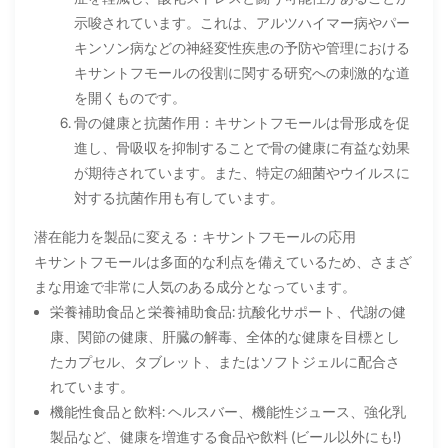
示唆されています。これは、アルツハイマー病やパー
キンソン病などの神経変性疾患の予防や管理における
キサントフモールの役割に関する研究への刺激的な道
を開くものです。
骨の健康と抗菌作用：キサントフモールは骨形成を促
進し、骨吸収を抑制することで骨の健康に有益な効果
が期待されています。また、特定の細菌やウイルスに
対する抗菌作用も有しています。
潜在能力を製品に変える：キサントフモールの応用
キサントフモールは多面的な利点を備えているため、さまざ
まな用途で非常に人気のある成分となっています。
栄養補助食品と栄養補助食品: 抗酸化サポート、代謝の健
康、関節の健康、肝臓の解毒、全体的な健康を目標とし
たカプセル、タブレット、またはソフトジェルに配合さ
れています。
機能性食品と飲料: ヘルスバー、機能性ジュース、強化乳
製品など、健康を増進する食品や飲料 (ビール以外にも!)