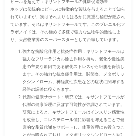
ビールを超えて：キサントフモールの健康促進効果
ホップは伝統的にビールに特徴的な苦味を与えることで知ら
れていますが、実はそれよりもはるかに貴重な秘密が隠され
ています。それはキサントフモールです。このプレニル化フ
ラボノイドは、その極めて多様で強力な生物学的活性によ
り、天然物業界のスーパースターとして台頭しています。
強力な抗酸化作用と抗炎症作用：キサントフモールは
強力なフリーラジカル除去作用を持ち、老化や慢性疾
患の主要な原因である酸化ストレスから細胞を保護し
ます。その強力な抗炎症作用は、関節炎、メタボリッ
クシンドローム、神経変性疾患などの症状に関与する
経路の調整に役立ちます。
代謝の健康サポート：研究では、キサントフモールが
代謝の健康管理に及ぼす可能性が強調されています。
研究によると、キサントフモールはインスリン感受性
を改善し、コレステロール値に影響を与えることで健
康的な脂質代謝をサポートし、体重管理にも役立つこ
とが示唆されており、メタボリックシンドロームや2