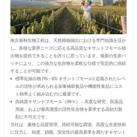
南京春秋生物工程は、天然植物抽出における専門知識を活か
し、多様な業界ニーズに応える高品質なキサントフモール抽
出物を提供できることを誇りに思っています。最新の生産バ
ッチにより、この強力な化合物を柔軟な仕様で安定的に供給
することが可能です。
標準化抽出物 (1% - 8% キサントフモール): 定義されたレベ
ルの活性が求められる栄養補助食品や機能性食品にコス
ト効率よく組み込むのに最適です。
高純度キサントフモール（98％）：高度な研究、医薬品
用途、および最高濃度の活性化合物を要求する高効力製
剤に不可欠です。
当社は、厳格な品質管理、持続可能な調達、高度な生産技術
に注力し、純度、効能、安全性の最高基準を満たすキサント