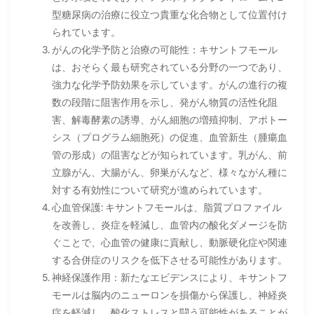
型糖尿病の治療に役立つ貴重な化合物として位置付け
られています。
がんの化学予防と治療の可能性：キサントフモール
は、おそらく最も研究されている分野の一つであり、
強力な化学予防効果を示しています。がんの進行の複
数の段階に阻害作用を示し、発がん物質の活性化阻
害、解毒酵素の誘導、がん細胞の増殖抑制、アポトー
シス（プログラム細胞死）の促進、血管新生（腫瘍血
管の形成）の阻害などが知られています。乳がん、前
立腺がん、大腸がん、卵巣がんなど、様々ながん種に
対する有効性について研究が進められています。
心血管保護: キサントフモールは、脂質プロファイル
を改善し、炎症を軽減し、血管内の酸化ダメージを防
ぐことで、心血管の健康に貢献し、動脈硬化症や関連
する合併症のリスクを低下させる可能性があります。
神経保護作用：新たなエビデンスにより、キサントフ
モールは脳内のニューロンを損傷から保護し、神経炎
症を軽減し、酸化ストレスと闘う可能性があることが