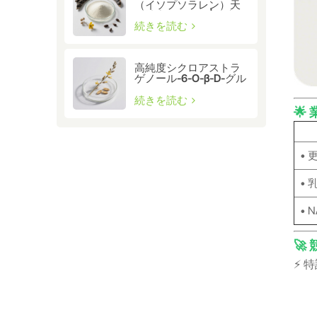
（イソプソラレン）天
然抽出物 ≥98% | 研究・
医薬品グレード
続きを読む
高純度シクロアストラ
ゲノール-6-O-β-D-グル
コシド（CAS 86764-
12-7）
続きを読む
🌟
•
•
• 
🚀
⚡️