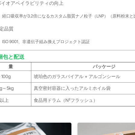
 バイオアベイラビリティの向上
経口吸収率が3.2倍になるカスタム脂質ナノ粒子（LNP）（原料粉末と
 認定品質
ISO 9001、非遺伝子組み換えプロジェクト認証
 梱包と配送
量
パッケージ
～100g
琥珀色のガラスバイアル + アルゴンシール
0g～5kg
真空密封容器に入ったアルミホイル袋
g以上
食品用ドラム（N₂フラッシュ）