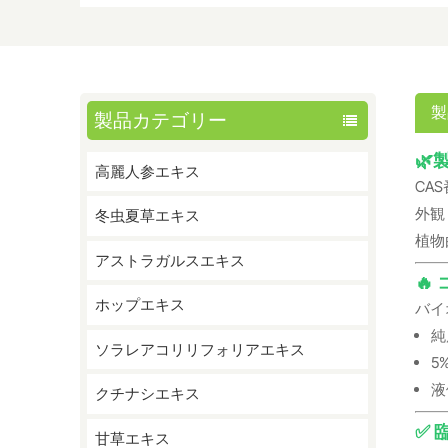
製
製品カテゴリー
🌿
高麗人参エキス
CAS番
外観
冬虫夏草エキス
植物由
アストラガルスエキス
🔥
ホップエキス
バイ
純
ソラレアコリリフォリアエキス
5
液
クチナシエキス
✅
甘草エキス