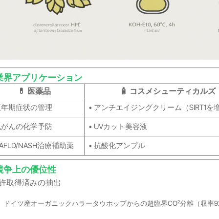
 業界アプリケーション
💊 医薬品
🧴 コスメシューティカルズ
 更年期症状の管理
• アンチエイジングクリーム（SIRT1を
 乳がんの化学予防
• UVカット美容液
NAFLD/NASH治療補助薬
• 抗酸化アンプル
 競争上の優位性
 特許取得済みの抽出
ドイツ産オーガニックハラータウホップからの超臨界CO₂分離（収率9