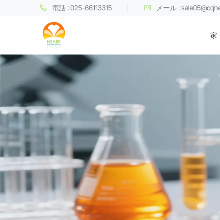
電話 : 025-66113315
メール : sale05@cqh
家