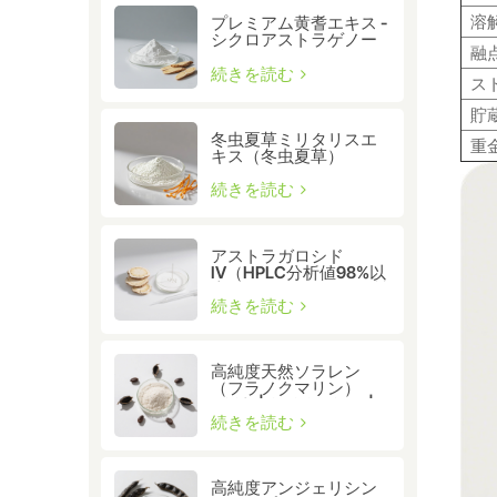
溶
プレミアム黄耆エキス -
シクロアストラゲノー
融
ル CAS:78574-94-4
続きを読む
ス
貯
冬虫夏草ミリタリスエ
重
キス（冬虫夏草）
CAS:73-03-0
続きを読む
アストラガロシド
IV（HPLC分析値98%以
上） - テロメラーゼ活性
化と細胞の健康のため
続きを読む
のプレミアム黄耆エキ
ス
高純度天然ソラレン
（フラノクマリン）
≥98% | CAS 66-97-7 |
研究グレードの生理活
続きを読む
性化合物
高純度アンジェリシン