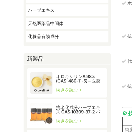
✅
ハーブエキス
天然医薬品中間体
抗
✅
化粧品有効成分
新製品
代
✅
オロキシリンA 98%
(CAS: 480-11-5) – 医薬
品および化粧品研究用
抗
✅
天然フラボノイド化合
続きを読む
物
抗老化成分ハーブエキ
ス CAS:10309-37-2 バ
⚙️
クチオール
続きを読む
純