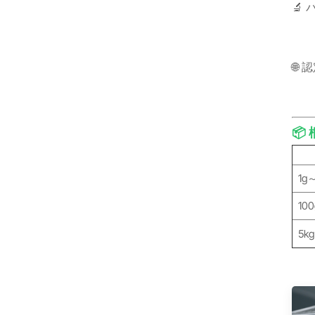
🔬
🌐
📦
1g
10
5k