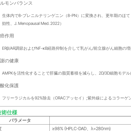
ホルモンバランス
生体内で8-プレニルナリンゲニン（8-PN）に変換され、更年期のほ
効性、J. Menopausal Med. 2022）
癌作用
ERβ/AR調節およびNF-κB経路抑制を介して乳がん/前立腺がん細胞の
謝の健康
AMPKを活性化することで肝臓の脂質蓄積を減らし、2D/3D細胞モ
酸化保護
フリーラジカルを92%除去（ORACアッセイ）;紫外線によるコラー
 技術仕様
パラメータ
度
≥98% (HPLC-DAD、λ=280nm)