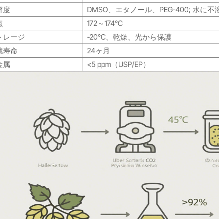
解度
DMSO、エタノール、PEG-400; 水に不
点
172～174℃
トレージ
-20°C、乾燥、光から保護
蔵寿命
24ヶ月
金属
<5 ppm（USP/EP）