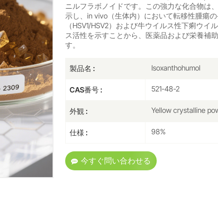
ニルフラボノイドです。この強力な化合物は
示し、in vivo（生体内）において転移性腫
（HSV1/HSV2）および牛ウイルス性下痢ウ
ス活性を示すことから、医薬品および栄養補
す。
Isoxanthohumol
製品名 :
521-48-2
CAS番号 :
Yellow crystalline po
外観 :
98%
仕様 :
今すぐ問い合わせる