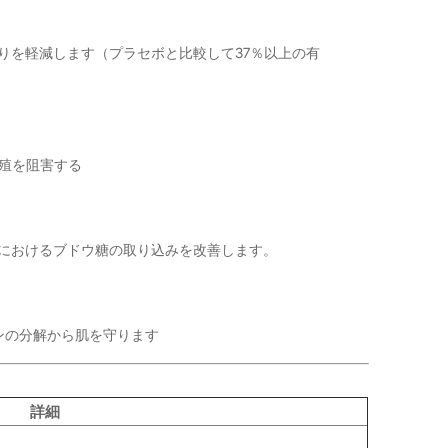
てりを軽減します（プラセボと比較して37％以上の有
増殖を阻害する
デルにおけるブドウ糖の取り込みを改善します。
ゲンの分解から肌を守ります
詳細