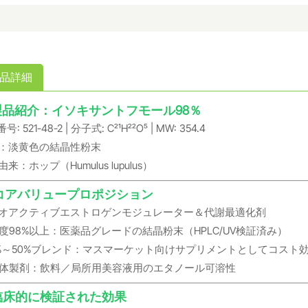
品詳細
製品紹介：イソキサントフモール98％
号: 521-48-2 | 分子式: C₂₁H₂₂O₅ | MW: 354.4
：淡黄色の結晶性粉末
来：ホップ（Humulus lupulus）
 コアバリュープロポジション
オアクティブエストロゲンモジュレーター＆代謝最適化剤
度98%以上：医薬品グレードの結晶粉末（HPLC/UV検証済み）
%～50%ブレンド：マスマーケット向けサプリメントとしてコスト
体製剤：飲料／局所用美容液用のエタノール可溶性
 臨床的に検証された効果